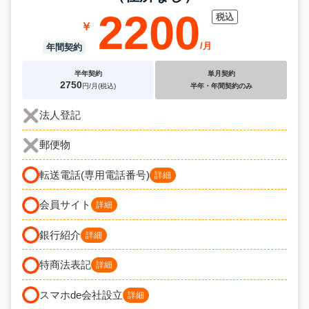
2200
2750
法人登記
郵便物
転送電話(専用電話番号)
詳細
会員サイト
詳細
銀行紹介
詳細
特商法表記
詳細
スマホde会社設立
詳細