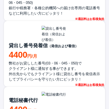
06・045・050)
銀行や税務署・各種公的機関への
届け出専用の電話番号
などに利用
したい方にピッタリ！
貸出し番号発着信
（発信および着信）
4400
弊社がお貸しした番号(03・06・045・050)で
クライアント様に通知する事が
できます。
外出先からでもクライアント様に
貸出し番号を発信表示
して
プライバシーを守りたい方に
ピッタリ！
電話秘書代行