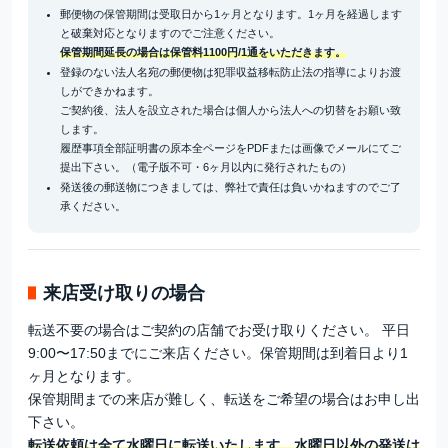
郵便物の保管期間は受取日から1ヶ月となります。1ヶ月を経過します
と破棄対応となりますのでご注意ください。
保管期間延長の場合は保管料1100円/1通をいただきます。
登録のない法人名宛の郵便物は犯罪収益移転防止法の指導によりお渡
しができかねます。
ご契約後、法人を設立された場合は個人から法人への切替をお願い致
します。
履歴事項全部証明書の原本全ページをPDFまたは画像でメールにてご
提出下さい。（電子版不可・6ヶ月以内に発行されたもの）
発送後の郵送物につきましては、弊社で責任は負いかねますのでご了
承ください。
来店受け取りの場合
転送不要の場合はご契約の店舗でお受け取りください。 平日
9:00〜17:50までにご来店ください。保管期間は到着日より1
ヶ月となります。
保管期間までの来店が難しく、転送をご希望の場合はお申し出
下さい。
転送依頼は全て水曜日に転送いたします。水曜日以外の発送は