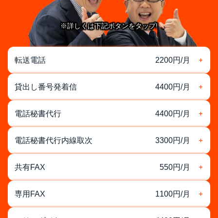
※詳しくは下記ボタンをタップ!
転送電話
2200円/月
貸出し番号発着信
4400円/月
電話秘書代行
4400円/月
電話秘書代行内線取次
3300円/月
共有FAX
550円/月
専用FAX
1100円/月