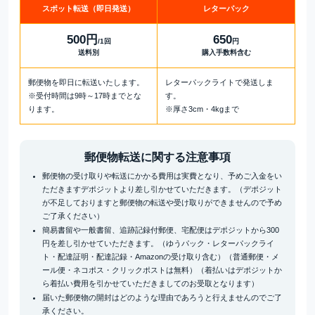
スポット転送
（即日発送）
レターパック
500円
650
/1回
円
送料別
購入手数料含む
郵便物を即日に転送いたします。
レターパックライトで発送しま
※受付時間は9時～17時までとな
す。
ります。
※厚さ3cm・4kgまで
郵便物転送に関する注意事項
郵便物の受け取りや転送にかかる費用は実費となり、予めご入金をい
ただきますデポジットより差し引かせていただきます。（デポジット
が不足しておりますと郵便物の転送や受け取りができませんので予め
ご了承ください）
簡易書留や一般書留、追跡記録付郵便、宅配便はデポジットから300
円を差し引かせていただきます。（ゆうパック・レターパックライ
ト・配達証明・配達記録・Amazonの受け取り含む）（普通郵便・メ
ール便・ネコポス・クリックポストは無料）（着払いはデポジットか
ら着払い費用を引かせていただきましてのお受取となります）
届いた郵便物の開封はどのような理由であろうと行えませんのでご了
承ください。