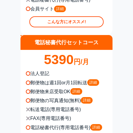
会員サイト
詳細
こんな方にオススメ!
電話秘書代行セットコース
5390
円/月
法人登記
郵便物は週1回or月1回転送
詳細
郵便物来店受取OK
詳細
郵便物の写真通知(無料)
詳細
転送電話(専用電話番号)
FAX(専用電話番号)
電話秘書代行(専用電話番号)
詳細