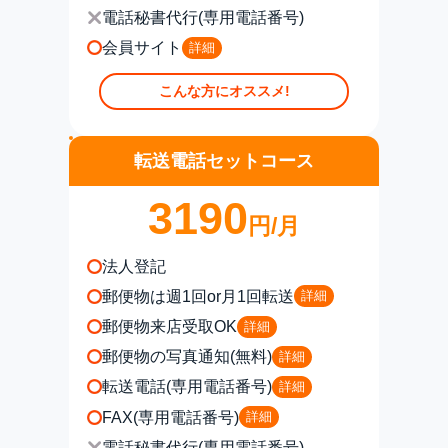
電話秘書代行(専用電話番号)
会員サイト
詳細
こんな方にオススメ!
転送電話セットコース
3190
円/月
法人登記
郵便物は週1回or月1回転送
詳細
郵便物来店受取OK
詳細
郵便物の写真通知(無料)
詳細
転送電話(専用電話番号)
詳細
FAX(専用電話番号)
詳細
電話秘書代行(専用電話番号)