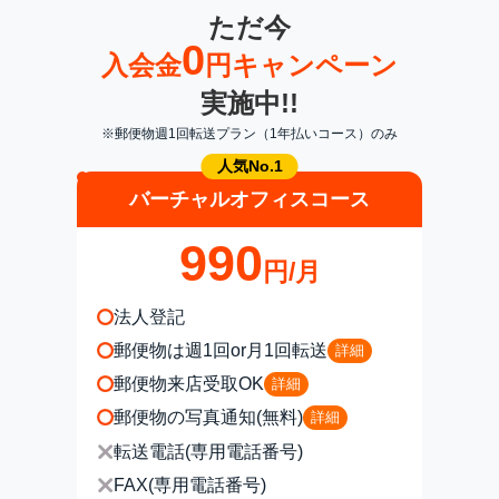
ただ今
0
入会金
円キャンペーン
実施中!!
※郵便物週1回転送プラン（1年払いコース）のみ
バーチャルオフィスコース
990
円/月
法人登記
郵便物は週1回or月1回転送
詳細
郵便物来店受取OK
詳細
郵便物の写真通知(無料)
詳細
転送電話(専用電話番号)
FAX(専用電話番号)