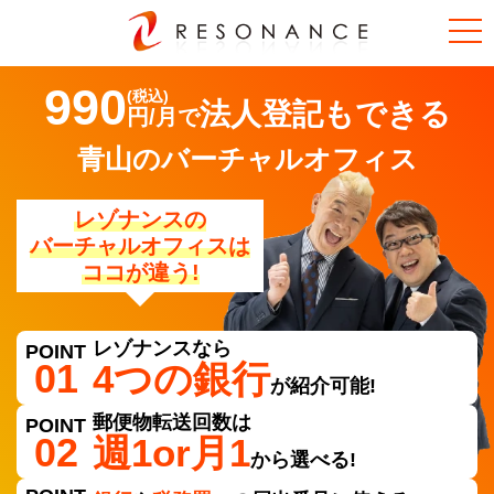
青
990
山
法人登記もできる
円/月で
（
東
京
青山のバーチャルオフィス
都
港
区
レゾナンスの
）
の
バーチャルオフィスは
バ
ココが違う!
ー
チ
ャ
ル
オ
レゾナンスなら
POINT
フ
01
4つの銀行
ィ
が紹介可能!
ス
【
郵便物転送回数は
POINT
法
02
週1or月1
人
から選べる!
登
記