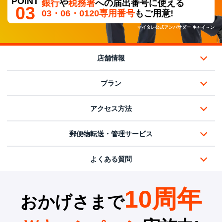
POINT
銀行
や
税務署
への
届出番号に使える
が
03
03・06・0120専用番号
もご用意!
月
額
マイタレ公式アンバサダー キャイ～ン
9
9
0
円
店舗情報
～
】
プラン
アクセス方法
郵便物転送・管理サービス
よくある質問
10周年
おかげさまで