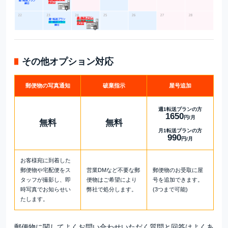
その他オプション対応
郵便物の
写真通知
破棄指示
屋号追加
週1転送プランの方
1650
円/月
無料
無料
月1転送プランの方
990
円/月
お客様宛に到着した
郵便物や宅配便をス
営業DMなど不要な郵
郵便物のお受取に屋
タッフが撮影し、即
便物はご希望により
号を追加できます。
時写真でお知らせい
弊社で処分します。
(3つまで可能)
たします。
郵便物に関してよくお問い合わせいただく質問と回答は
よくあ