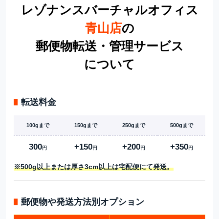
レゾナンスバーチャルオフィス
青山店
の
郵便物転送・管理サービス
について
転送料金
100gまで
150gまで
250gまで
500gまで
300
+150
+200
+350
円
円
円
円
※500g以上または厚さ3cm以上は
宅配便にて発送。
郵便物や発送方法別オプション