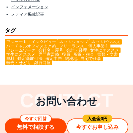
インフォメーション
メディア掲載記事
タグ
アンケート・インタビュー
ネットショップ
ネットビジネス
バーチャルオフィスまとめ
フリーランス・個人事業主
フレームワーク
会社名・屋号
会計・経理
女性にオススメ
学生にオススメ
専門家監修
役員
所得・税金
書類・文書
無料
特定商取引法
確定申告
納税地
自宅で仕事
転売・せどり
銀行口座
お問い合わせ
今すぐ回答
⼊会⾦0円
無料で相談する
今すぐお申し込み