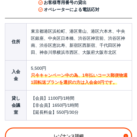
お客様専用番号の貸出
オペレーターによる電話応対
東京都港区浜松町、港区青山、港区六本木、中央
区銀座、中央区日本橋、渋谷区神宮前、渋谷区神
住所
南、渋谷区恵比寿、新宿区西新宿、千代田区神
田、神奈川県横浜市西区、大阪府大阪市北区
5,500円
入会
只今キャンペーン中の為、1年払いコース郵便物週
金
1回転送プランを選択の方は入会金0円です。
貸し
【会員】1100円/1時間
会議
【非会員】1650円/1時間
室
【延長料金】550円/30分
レゾナンス詳細