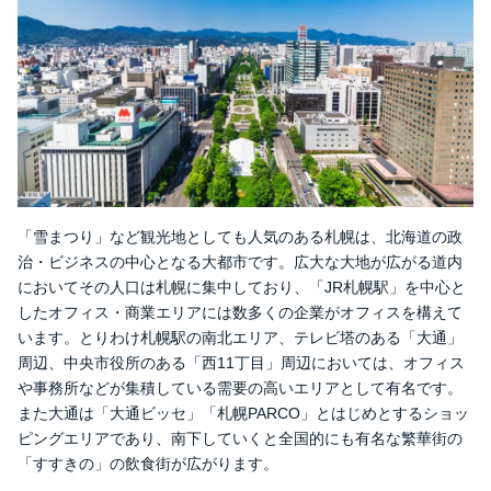
SKY-OFFICE SAKURA-KOTONI
SKY-OFFICE SAKURA-W12
SKY-OFFICE KANTINE（カンティーナ）
SKY-OFFICE SAKURA-N11
SKY-OFFICE SAKURA-N3
SKY-OFFICE SAKURA-W13
SKY-OFFICE SAKURA-S1
SKY-OFFICE SAKURA-E1
「雪まつり」など観光地としても人気のある札幌は、北海道の政
SKY-OFFICE SAKURA-S9
治・ビジネスの中心となる大都市です。広大な大地が広がる道内
SKY-OFFICE SAKURA-S3
においてその人口は札幌に集中しており、「JR札幌駅」を中心と
SKY-OFFICE SAKURA-N7
したオフィス・商業エリアには数多くの企業がオフィスを構えて
SKY-OFFICE SAKURA-N32
います。とりわけ札幌駅の南北エリア、テレビ塔のある「大通」
SKY-OFFICE SAKURA-N33
周辺、中央市役所のある「西11丁目」周辺においては、オフィス
billage SAPPORO（ビレッジ札幌）ばらと北一条ビ
や事務所などが集積している需要の高いエリアとして有名です。
ル
また大通は「大通ビッセ」「札幌PARCO」とはじめとするショッ
Deep Tech CORE SAPPORO（ディープテック・コ
ピングエリアであり、南下していくと全国的にも有名な繁華街の
ア）
「すすきの」の飲食街が広がります。
札幌で法人登記するメリット