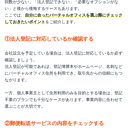
札幌以外のエリアで検討したい方へ
回数が少ない」「法人登記できない」「必要なオプションがな
い」と後から後悔するケースもあります。
レゾナンスのご紹介
ここでは、
自分に合ったバーチャルオフィスを選ぶ際にチェック
レゾナンス（全13店舗会議室付き、渋谷駅前店にコ
しておきたいポイント
をご紹介します。
ワーキングスペースあり）
バーチャルオフィス活用ガイド～導入から運用まで徹
①法人登記に対応しているか確認する
底解説～
バーチャルオフィスの基礎を理解する
会社設立を予定している場合は、法人登記に対応しているか必ず
バーチャルオフィスを利用するための準備
確認しましょう。
バーチャルオフィスを使ったビジネススタート事例
法人登記が可能であれば、登記簿謄本やホームページ、名刺など
バーチャルオフィス契約後の運用・活用ノウハウ
にバーチャルオフィス住所を利用でき、取引先からの信頼にもつ
バーチャルオフィスにまつわる疑問・トラブル対策
ながります。
Q&A
一方、個人事業主として住所利用のみを目的とする場合は、登記
バーチャルオフィスお役立ちコラム
不要のプランでも十分なケースがあります。事業内容に合わせて
この記事の執筆者
選ぶことが大切です。
ゼニス編集部
この記事の監修者
②郵便転送サービスの内容をチェックする
株式会社ゼニス代表取締役 鳥本時彦