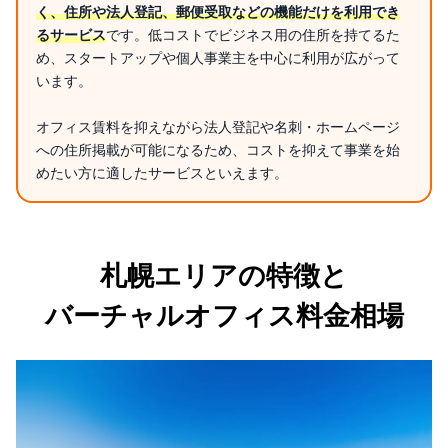
く、住所や法人登記、郵便受取などの機能だけを利用でき
リージャス札幌駅前通ビジネスセンター
るサービス
です。低コストでビジネス用の住所を持てるた
リージャス札幌大通ビジネスセンター
め、スタートアップや個人事業主を中心に利用が広がって
オープンオフィス札幌南
います。
バーチャルオフィス SPESCO
オフィス賃料を抑えながら法人登記や名刺・ホームページ
CENTER OFFICE 札幌 大通東
への住所掲載が可能になるため、コストを抑えて事業を始
札幌BIZNIXオフィススペース
めたい方に適したサービスといえます。
札幌で法人登記ができるレンタル・シェアオフィス
GARDEN LIVING SAPPORO
リージャス札幌北ビルビジネスセンター
札幌エリアの特徴と
BIZcomfort札幌
BIZcomfort札幌すすきの
バーチャルオフィス料金相場
小六第一ビル
SKY-OFFICE KANTINE MISONO（カンティーナ）
SKY-OFFICE SAKURA GARDEN MISONO
SKY-OFFICE SAKURA-GAKUENMAE
SKY-OFFICE KANTINE N15（カンティーナ）