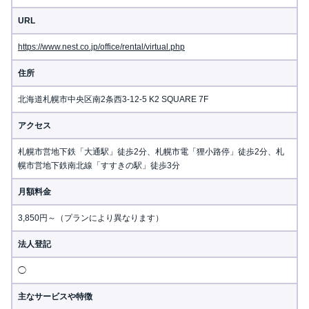
URL
https://www.nest.co.jp/office/rental/virtual.php
住所
北海道札幌市中央区南2条西3-12-5 K2 SQUARE 7F
アクセス
札幌市営地下鉄「大通駅」徒歩2分、札幌市電「狸小路停」徒歩2分、札
幌市営地下鉄南北線「すすきの駅」徒歩3分
月額料金
3,850円～（プランにより異なります）
法人登記
◯
主なサービスや特徴