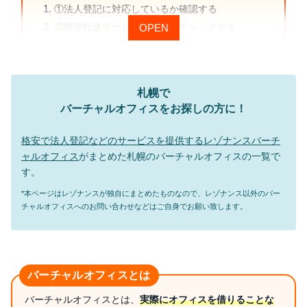
①法人登記に対応しているか確認する
②郵便転送サービスの内容をチェックする
③料金だけでなくトータルコストを見る
④利用したいサービスが揃っているか確認する
⑤アクセスや住所のブランド力も重要
札幌で
⑥サポート体制や運営実績も確認する
バーチャルオフィスをお探しの方に！
札幌のバーチャルオフィス
格安で法人登記などのサービスを提供するレゾナンスバーチ
V.OFFICE23（ブイドットオフィス トゥースリー）
ャルオフィス
がまとめた札幌のバーチャルオフィスの一覧で
SapporoNest（サッポロネスト）
す。
サテライト札幌
*本ページはレゾナンスが独自にまとめたものなので、レゾナンス以外のバー
ワンストップビジネスセンター札幌店
チャルオフィスへのお問い合わせなどはご自身でお願い致します。
ワンストップビジネスセンター札幌大通西店
DMMバーチャルオフィス札幌オフィス
Karigo バーチャルオフィス札幌
Karigo バーチャルオフィス札幌 東
バーチャルオフィスとは
Karigo バーチャルオフィス札幌 美園
バーチャルオフィスとは、
実際にオフィスを借りることな
Signature札幌ダイビル