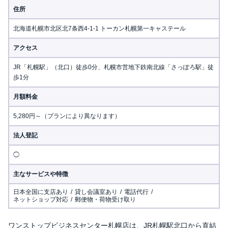
住所
北海道札幌市北区北7条西4-1-1 トーカン札幌第一キャステール
アクセス
JR「札幌駅」（北口）徒歩0分、札幌市営地下鉄南北線「さっぽろ駅」徒
歩1分
月額料金
5,280円～（プランにより異なります）
法人登記
◯
主なサービスや特徴
日本全国に支店あり
貸し会議室あり
電話代行
ネットショップ対応
郵便物・荷物受け取り
ワンストップビジネスセンター札幌店は、JR札幌駅北口から直結