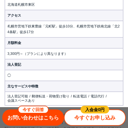
北海道札幌市東区
アクセス
札幌市営地下鉄東豊線「元町駅」徒歩10分、札幌市営地下鉄南北線「北2
4条駅」徒歩17分
月額料金
3,300円～（プランにより異なります）
法人登記
◯
主なサービスや特徴
法人登記可能
郵便転送・荷物受け取り
転送電話
電話代行
会議スペースあり
今すぐ回答
⼊会⾦0円
Karigo バーチャルオフィス札幌 東は、2023年1月にオープンした
お問い合わせはこちら
今すぐお申し込み
ばかりのバーチャルオフィスです。最寄り駅となる東豊線・元町