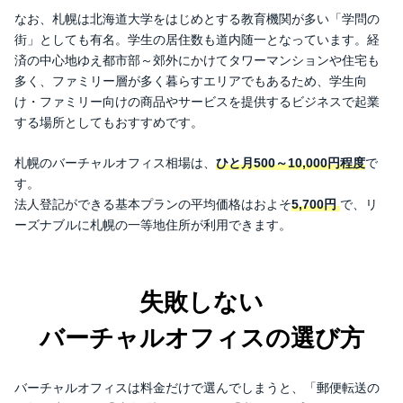
なお、札幌は北海道大学をはじめとする教育機関が多い「学問の
札幌で起業・法人設立する際に役立つ行政機関・金融
街」としても有名。学生の居住数も道内随一となっています。経
機関
済の中心地ゆえ都市部～郊外にかけてタワーマンションや住宅も
主な行政機関
多く、ファミリー層が多く暮らすエリアでもあるため、学生向
法人銀行口座の開設に関する情報
け・ファミリー向けの商品やサービスを提供するビジネスで起業
する場所としてもおすすめです。
利用しやすい信用金庫
ビジネス環境について
札幌のバーチャルオフィス相場は、
ひと月500～10,000円程度
で
まとめ
す。
札幌のバーチャルオフィスに関するよくある質問
法人登記ができる基本プランの平均価格はおよそ
5,700円
で、リ
ーズナブルに札幌の一等地住所が利用できます。
Q. バーチャルオフィスの住所で法人登記はできます
か？
Q. バーチャルオフィスでも法人銀行口座は開設でき
ますか？
失敗しない
Q. 契約後すぐに住所を利用できますか？
バーチャルオフィスの選び方
Q. 郵便物はどのように受け取れますか？
Q. バーチャルオフィスの住所は名刺やホームページ
に掲載できますか？
バーチャルオフィスは料金だけで選んでしまうと、「郵便転送の