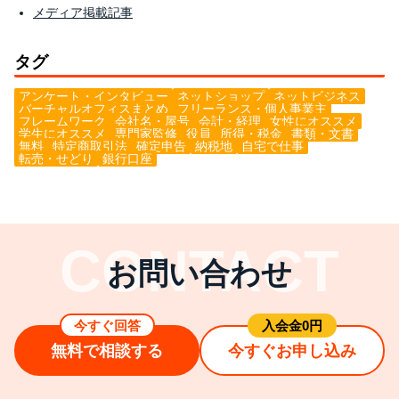
メディア掲載記事
タグ
アンケート・インタビュー
ネットショップ
ネットビジネス
バーチャルオフィスまとめ
フリーランス・個人事業主
フレームワーク
会社名・屋号
会計・経理
女性にオススメ
学生にオススメ
専門家監修
役員
所得・税金
書類・文書
無料
特定商取引法
確定申告
納税地
自宅で仕事
転売・せどり
銀行口座
お問い合わせ
今すぐ回答
⼊会⾦0円
無料で相談する
今すぐお申し込み