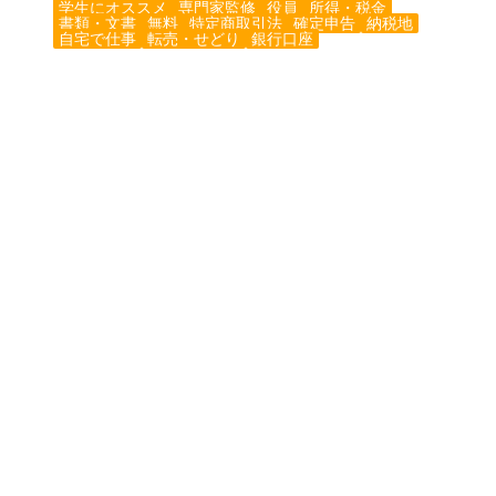
学生にオススメ
専門家監修
役員
所得・税金
書類・文書
無料
特定商取引法
確定申告
納税地
自宅で仕事
転売・せどり
銀行口座