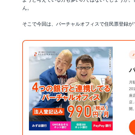
ん。
そこで今回は、バーチャルオフィスで住民票登録が
月
2
座
店
開