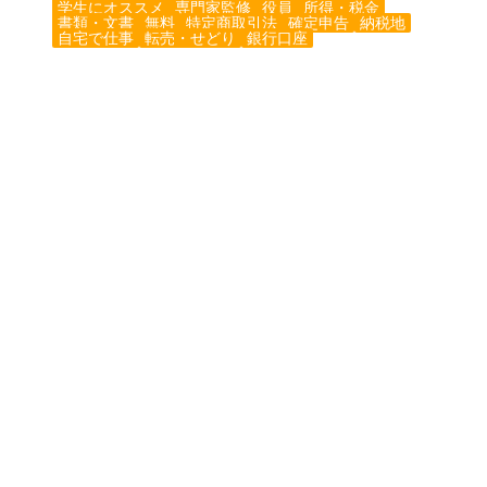
学生にオススメ
専門家監修
役員
所得・税金
書類・文書
無料
特定商取引法
確定申告
納税地
自宅で仕事
転売・せどり
銀行口座