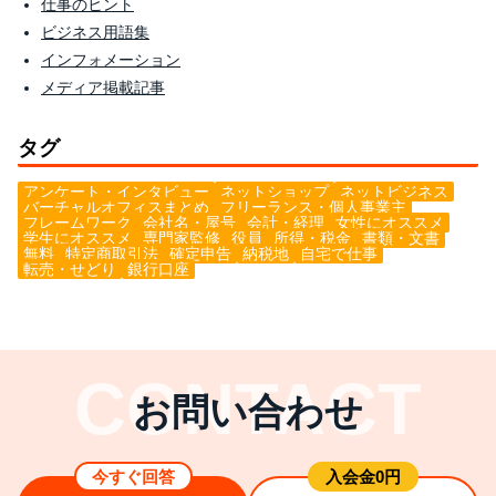
仕事のヒント
ビジネス用語集
インフォメーション
メディア掲載記事
タグ
アンケート・インタビュー
ネットショップ
ネットビジネス
バーチャルオフィスまとめ
フリーランス・個人事業主
フレームワーク
会社名・屋号
会計・経理
女性にオススメ
学生にオススメ
専門家監修
役員
所得・税金
書類・文書
無料
特定商取引法
確定申告
納税地
自宅で仕事
転売・せどり
銀行口座
お問い合わせ
今すぐ回答
⼊会⾦0円