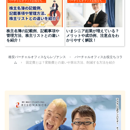
バーチャルオフィスお役立ちコラム
バーチャルオフィスお役立ちコラム
株主名簿の記載例、記載事項や
いまシニア起業が増えている？
管理方法、株主リストとの違い
メリットや成功例、注意点をわ
を紹介！
かりやすく解説！
格安バーチャルオフィスならレゾナンス
›
バーチャルオフィスお役立ちコラ
ム
›
固定費とは？変動費との違いや算出方法、削減する方法を紹介