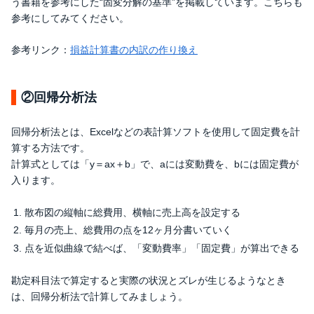
う書籍を参考にした“固変分解の基準”を掲載しています。こちらも
参考にしてみてください。
参考リンク：
損益計算書の内訳の作り換え
②回帰分析法
回帰分析法とは、Excelなどの表計算ソフトを使用して固定費を計
算する方法です。
計算式としては「y＝ax＋b」で、aには変動費を、bには固定費が
入ります。
散布図の縦軸に総費用、横軸に売上高を設定する
毎月の売上、総費用の点を12ヶ月分書いていく
点を近似曲線で結べば、「変動費率」「固定費」が算出できる
勘定科目法で算定すると実際の状況とズレが生じるようなとき
は、回帰分析法で計算してみましょう。