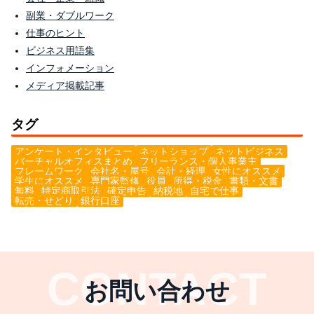
副業・ダブルワーク
仕事のヒント
ビジネス用語集
インフォメーション
メディア掲載記事
タグ
アンケート・インタビュー
ネットショップ
ネットビジネス
バーチャルオフィスまとめ
フリーランス・個人事業主
フレームワーク
会社名・屋号
会計・経理
女性にオススメ
学生にオススメ
専門家監修
役員
所得・税金
書類・文書
無料
特定商取引法
確定申告
納税地
自宅で仕事
転売・せどり
銀行口座
お問い合わせ