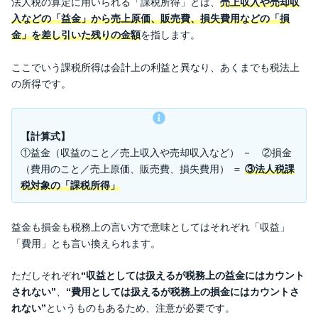
法人税の算定に用いられる「課税所得」とは、
売上収入や売却収
入などの「益金」から売上原価、販売費、損失費用などの「損
金」を差し引いた残りの金額
を指します。
ここでいう課税所得は会計上の利益と異なり、あくまでも税法上
の所得です。
【計算式】
①益金（収益のこと／売上収入や売却収入など） － ②損金
（費用のこと／売上原価、販売費、損失費用） ＝
③法人税課
税対象の「課税所得」
益金も損金も税務上の言い方で意味としてはそれぞれ「収益」
「費用」とも言い換えられます。
ただしそれぞれ
“収益としては扱えるが税務上の益金にはカウント
されない”
、
“費用としては扱えるが税務上の損金にはカウントさ
れない”
というものもあるため、注意が必要です。