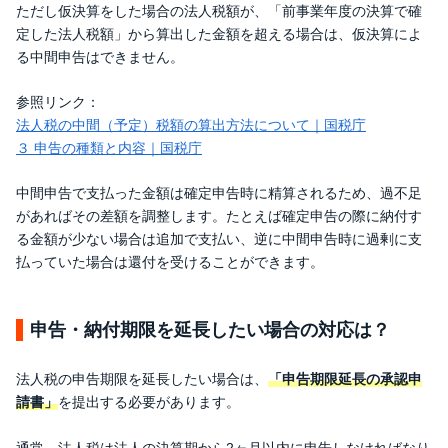
ただし仮決算をした場合の法人税額が、「前事業年度の決算で確
定した法人税額」から算出した金額を超える場合は、仮決算によ
る中間申告はできません。
参照リンク：
法人税の中間（予定）税額の算出方法について｜国税庁
３ 申告の種類と内容｜国税庁
中間申告で支払った金額は確定申告時に精算されるため、過不足
があればその差額を調整します。たとえば確定申告の際に納付す
る金額が少ない場合は追加で支払い、逆に中間申告時に過剰に支
払っていた場合は還付を受けることができます。
申告・納付期限を延長したい場合の対応は？
法人税の申告期限を延長したい場合は、
「申告期限延長の承認申
請書」
を提出する必要があります。
通常、法人税は法人の決算期から2ヶ月以内に申告しなければなり