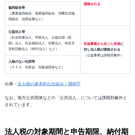
課税される
協同組合等
（農業協同組合、漁業協同組合、消費生活協
同組合、信用金庫など）
公益法人等
（社会医療法人、学校法人、公益社団（財
団）法人、社会福祉法人、宗教法人、特定非
収益事業から生じた所得
に
営利活動法人《NPO法人》など）
対し法人税が課税される
（公益事業は課税対象外）
人格のない社団等
（ＰＴＡ、同窓会、同業者団体など）
出典：
法人税の基本的な仕組み｜国税庁
なお、地方公共団体などの「公共法人」については課税対象外と
されています。
法人税の対象期間と申告期限、納付期