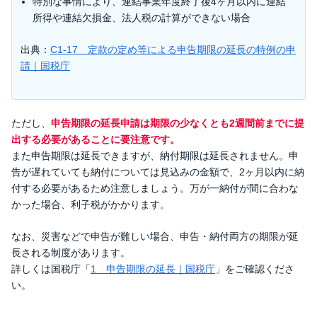
特別な事情により、連結事業年度終了後4ヶ月以内に連結
所得や連結欠損金、法人税の計算ができない場合
出典：
C1-17 定款の定め等による申告期限の延長の特例の申
請｜国税庁
ただし、
申告期限の延長申請は期限の少なくとも2週間前までに提
出する必要があることに要注意です。
また申告期限は延長できますが、納付期限は延長されません。申
告が遅れていても納付については見込みの金額で、2ヶ月以内に納
付する必要があるため注意しましょう。万が一納付が間に合わな
かった場合、利子税がかかります。
なお、災害などで申告が難しい場合、申告・納付両方の期限が延
長される制度があります。
詳しくは国税庁「
1 申告期限の延長｜国税庁
」をご確認くださ
い。