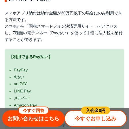
スマホアプリ納付は納付金額が30万円以下の場合にのみ利用でき
る方法です。
スマホから「国税スマートフォン決済専用サイト」へアクセス
し、7種類の電子マネー（Pay払い）を使って手軽に法人税を納付
することができます。
【利用できるPay払い】
PayPay
d払い
au PAY
LINE Pay
メルペイ
Amazon Pay
今すぐ回答
⼊会⾦0円
Rakuten Pay
お問い合わせはこちら
今すぐお申し込み
参照：
G-2-5 スマホアプリ納付の手続｜国税庁