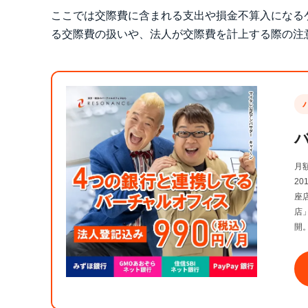
ここでは交際費に含まれる支出や損金不算入になる
る交際費の扱いや、法人が交際費を計上する際の注
月
2
座
店
開