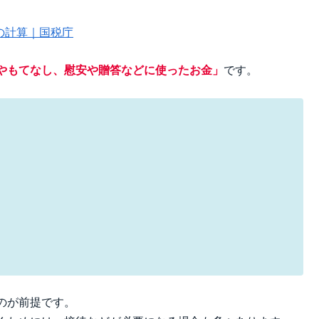
額の計算｜国税庁
やもてなし、慰安や贈答などに使ったお金」
です。
のが前提です。