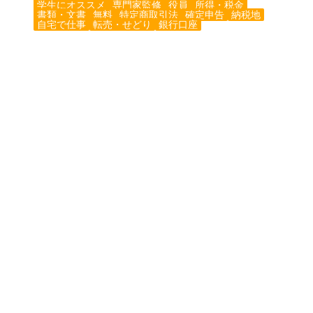
学生にオススメ
専門家監修
役員
所得・税金
書類・文書
無料
特定商取引法
確定申告
納税地
自宅で仕事
転売・せどり
銀行口座