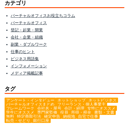
カテゴリ
バーチャルオフィスお役立ちコラム
バーチャルオフィス
登記・起業・開業
会社・企業・組織
副業・ダブルワーク
仕事のヒント
ビジネス用語集
インフォメーション
メディア掲載記事
タグ
アンケート・インタビュー
ネットショップ
ネットビジネス
バーチャルオフィスまとめ
フリーランス・個人事業主
フレームワーク
会社名・屋号
会計・経理
女性にオススメ
学生にオススメ
専門家監修
役員
所得・税金
書類・文書
無料
特定商取引法
確定申告
納税地
自宅で仕事
転売・せどり
銀行口座