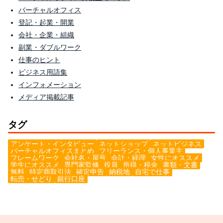
バーチャルオフィス
登記・起業・開業
会社・企業・組織
副業・ダブルワーク
仕事のヒント
ビジネス用語集
インフォメーション
メディア掲載記事
タグ
アンケート・インタビュー
ネットショップ
ネットビジネス
バーチャルオフィスまとめ
フリーランス・個人事業主
フレームワーク
会社名・屋号
会計・経理
女性にオススメ
学生にオススメ
専門家監修
役員
所得・税金
書類・文書
無料
特定商取引法
確定申告
納税地
自宅で仕事
転売・せどり
銀行口座