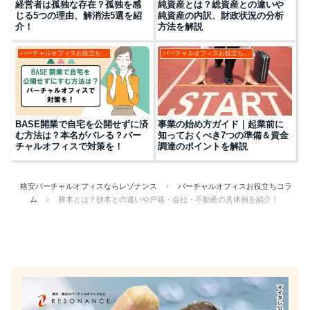
経営者は孤独な存在？孤独を感
純資産とは？総資産との違いや
じる5つの理由、解消法5選を紹
純資産の内訳、財政状況の分析
介！
方法を解説
バーチャルオフィスお役立ちコラム
バーチャルオフィスお役立ちコラム
BASE開業で自宅を公開せずに済
事業の始め方ガイド｜起業前に
む方法は？本名がバレる？バー
知っておくべき7つの準備＆資金
チャルオフィスで対策を！
調達のポイントを解説
格安バーチャルオフィスならレゾナンス
›
バーチャルオフィスお役立ちコラ
ム
›
謄本とは？抄本との違いや戸籍・会社・不動産の具体例を紹介！