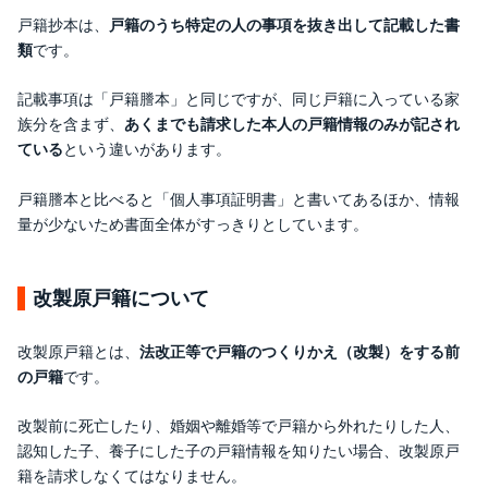
戸籍抄本は、
戸籍のうち特定の人の事項を抜き出して記載した書
類
です。
記載事項は「戸籍謄本」と同じですが、同じ戸籍に入っている家
族分を含まず、
あくまでも請求した本人の戸籍情報のみが記され
ている
という違いがあります。
戸籍謄本と比べると「個人事項証明書」と書いてあるほか、情報
量が少ないため書面全体がすっきりとしています。
改製原戸籍について
改製原戸籍とは、
法改正等で戸籍のつくりかえ（改製）をする前
の戸籍
です。
改製前に死亡したり、婚姻や離婚等で戸籍から外れたりした人、
認知した子、養子にした子の戸籍情報を知りたい場合、改製原戸
籍を請求しなくてはなりません。