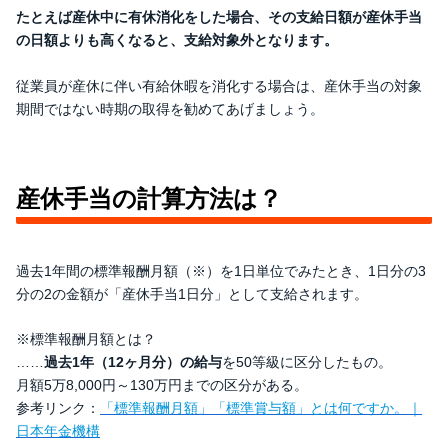
たとえば産休中に有休消化をした場合、その支給日額が産休手当
の日額よりも高くなると、支給対象外となります。
従業員が産休に伴い有給休暇を消化する場合は、産休手当の対象
期間ではない時期の取得を勧めてあげましょう。
産休手当の計算方法は？
過去1年間の標準報酬月額（※）を1日単位でみたとき、1日分の3
分の2の金額が「産休手当1日分」として支給されます。
※標準報酬月額とは？
……
過去1年（12ヶ月分）の給与
を50等級に区分したもの。
月額5万8,000円～130万円までの区分がある。
参考リンク：
「標準報酬月額」「標準賞与額」とは何ですか。｜
日本年金機構