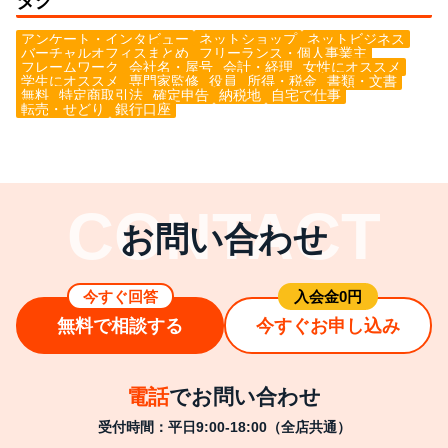
タグ
アンケート・インタビュー
ネットショップ
ネットビジネス
バーチャルオフィスまとめ
フリーランス・個人事業主
フレームワーク
会社名・屋号
会計・経理
女性にオススメ
学生にオススメ
専門家監修
役員
所得・税金
書類・文書
無料
特定商取引法
確定申告
納税地
自宅で仕事
転売・せどり
銀行口座
お問い合わせ
今すぐ回答
⼊会⾦0円
無料で相談する
今すぐお申し込み
電話
でお問い合わせ
受付時間：平日9:00-18:00（全店共通）