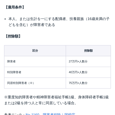
【適用条件】
本人、または生計を一にする配偶者、扶養親族（16歳未満の子
どもを含む）が障害者である
【控除額】
区分
控除額
障害者
27万円×人数分
特別障害者
40万円×人数分
同居特別障害者（※）
75万円×人数分
※重度知的障害者や精神障害者福祉手帳1級、身体障碍者手帳1級
または2級を持つ人と常に同居している場合。
参考リンク：
No.1160 障害者控除｜国税庁