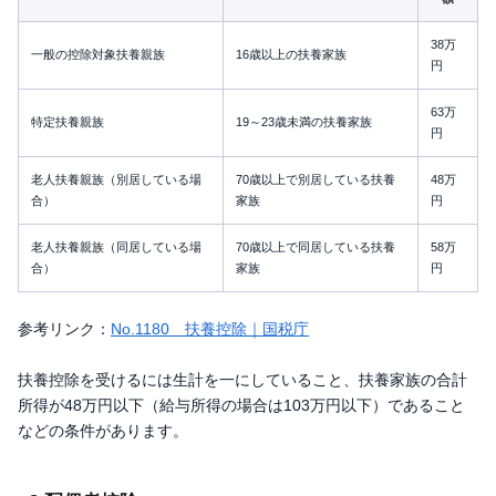
38万
一般の控除対象扶養親族
16歳以上の扶養家族
円
63万
特定扶養親族
19～23歳未満の扶養家族
円
老人扶養親族（別居している場
70歳以上で別居している扶養
48万
合）
家族
円
老人扶養親族（同居している場
70歳以上で同居している扶養
58万
合）
家族
円
参考リンク：
No.1180 扶養控除｜国税庁
扶養控除を受けるには生計を一にしていること、扶養家族の合計
所得が48万円以下（給与所得の場合は103万円以下）であること
などの条件があります。