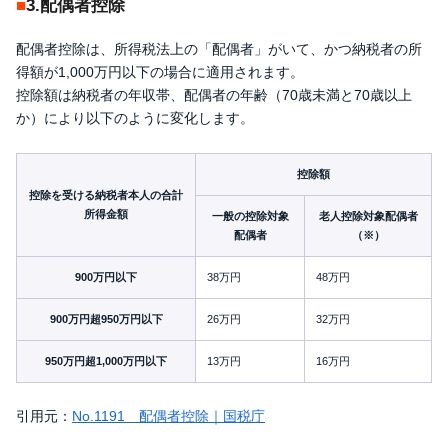
3.配偶者控除
配偶者控除は、所得税法上の「配偶者」がいて、かつ納税者の所
得額が1,000万円以下の場合に適用されます。
控除額は納税者の年収帯、配偶者の年齢（70歳未満と70歳以上
か）により以下のように変化します。
控除額
控除を受ける納税者本人の合計
所得金額
一般の控除対象
老人控除対象配偶者
配偶者
（※）
900万円以下
38万円
48万円
900万円超950万円以下
26万円
32万円
950万円超1,000万円以下
13万円
16万円
引用元：
No.1191 配偶者控除｜国税庁