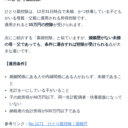
ひとり親控除は、12月31日時点で未婚、かつ扶養している子ども
がいる母親・父親に適用される所得控除です。
適用されると
35万円の控除
が受けられます。
次にご紹介する「寡婦控除」と似ていますが、
婚姻歴がない未婚
の母・父であっても、条件に適合すれば控除が受けられる
点が大
きな違いです。
【適用条件】
婚姻関係にある人や内縁関係にある人がおらず、未婚であるこ
と
生計を一にしている子がいること
子の総所得が48万円以下、同一生計配偶者・扶養親族になって
いない
納税者の合計所得が500万円以下である
参考リンク：
No.1171 ひとり親控除｜国税庁